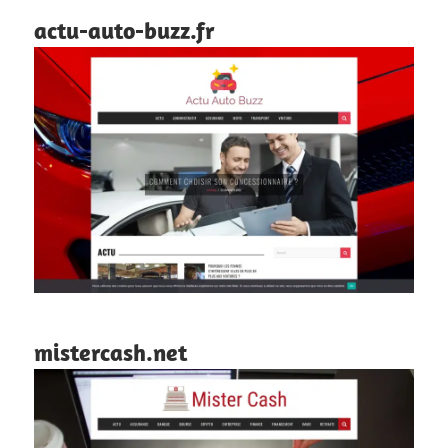
actu-auto-buzz.fr
mistercash.net